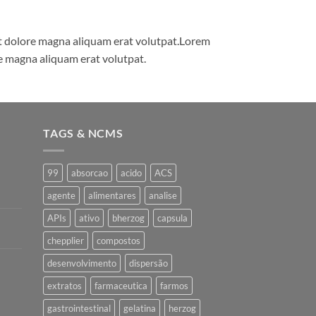
et dolore magna aliquam erat volutpat.Lorem
e magna aliquam erat volutpat.
TAGS & NCMS
99
absorcao
acido
ACS
agente
alimentares
analise
APIs
ativo
bherzog
capsula
chepplier
compostos
desenvolvimento
dispersão
extratos
farmaceutica
farmos
gastrointestinal
gelatina
herzog