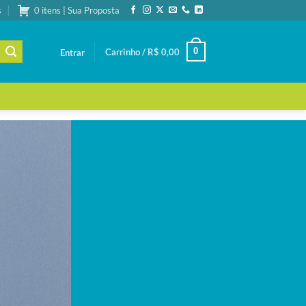
s
0 itens | Sua Proposta
0
Carrinho /
R$
0,00
Entrar