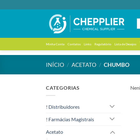
Skip
to
content
Minha Conta
Contatos
Links
Regulatório
Lista de Desejos
INÍCIO
/
ACETATO
/
CHUMBO
CATEGORIAS
Nenh
! Distribuidores
! Farmácias Magistrais
Acetato