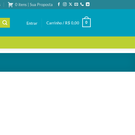
s
0 itens | Sua Proposta
0
Carrinho /
R$
0,00
Entrar