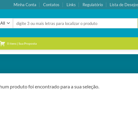
Minha Conta
Contatos
Links
Regulatório
Lista de Desejo
Pesquisar
por:
0 itens | Sua Proposta
um produto foi encontrado para a sua seleção.