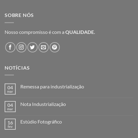
SOBRE NÓS
Nosso compromisso é com a
QUALIDADE.
NOTÍCIAS
Remessa para industrialização
04
mar
Nenhum
comentário
em
Nota Industrialização
04
Remessa
para
mar
Nenhum
industrialização
comentário
em
Estúdio Fotográfico
16
Nota
Industrialização
fev
Nenhum
comentário
em