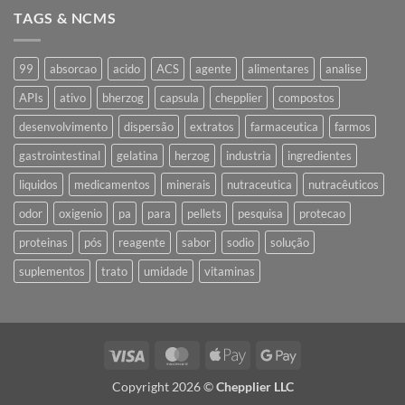
Estúdio
TAGS & NCMS
Fotográfico
99
absorcao
acido
ACS
agente
alimentares
analise
APIs
ativo
bherzog
capsula
chepplier
compostos
desenvolvimento
dispersão
extratos
farmaceutica
farmos
gastrointestinal
gelatina
herzog
industria
ingredientes
liquidos
medicamentos
minerais
nutraceutica
nutracêuticos
odor
oxigenio
pa
para
pellets
pesquisa
protecao
proteinas
pós
reagente
sabor
sodio
solução
suplementos
trato
umidade
vitaminas
Visa
MasterCard
Apple
Google
Pay
Pay
Copyright 2026 ©
Chepplier LLC