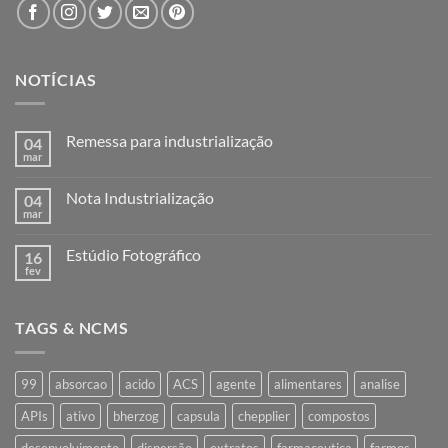
NOTÍCIAS
Remessa para industrialização
04
mar
Nenhum
comentário
em
Nota Industrialização
04
Remessa
para
mar
Nenhum
industrialização
comentário
em
Estúdio Fotográfico
16
Nota
Industrialização
fev
Nenhum
comentário
em
Estúdio
TAGS & NCMS
Fotográfico
99
absorcao
acido
ACS
agente
alimentares
analise
APIs
ativo
bherzog
capsula
chepplier
compostos
desenvolvimento
dispersão
extratos
farmaceutica
farmos