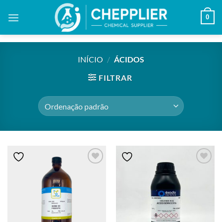
Skip
0
to
content
INÍCIO
/
ÁCIDOS
FILTRAR