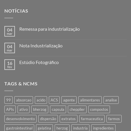
NOTÍCIAS
Remessa para industrialização
04
mar
Nenhum
comentário
em
Nota Industrialização
04
Remessa
para
mar
Nenhum
industrialização
comentário
em
Estúdio Fotográfico
16
Nota
Industrialização
fev
Nenhum
comentário
em
Estúdio
TAGS & NCMS
Fotográfico
99
absorcao
acido
ACS
agente
alimentares
analise
APIs
ativo
bherzog
capsula
chepplier
compostos
desenvolvimento
dispersão
extratos
farmaceutica
farmos
gastrointestinal
gelatina
herzog
industria
ingredientes