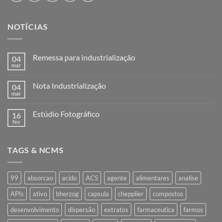
NOTÍCIAS
Remessa para industrialização
04
mar
Nenhum
comentário
em
Nota Industrialização
04
Remessa
para
mar
Nenhum
industrialização
comentário
em
Estúdio Fotográfico
16
Nota
Industrialização
fev
Nenhum
comentário
em
Estúdio
TAGS & NCMS
Fotográfico
99
absorcao
acido
ACS
agente
alimentares
analise
APIs
ativo
bherzog
capsula
chepplier
compostos
desenvolvimento
dispersão
extratos
farmaceutica
farmos