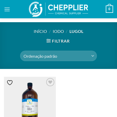
Skip
0
to
content
INÍCIO
/
IODO
/
LUGOL
FILTRAR