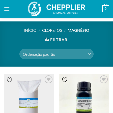
Skip
0
to
content
INÍCIO
/
CLORETOS
/
MAGNÉSIO
FILTRAR