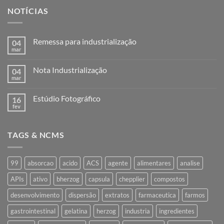
NOTÍCIAS
Remessa para industrialização
04
mar
Nenhum
comentário
em
Nota Industrialização
04
Remessa
para
mar
Nenhum
industrialização
comentário
em
Estúdio Fotográfico
16
Nota
Industrialização
fev
Nenhum
comentário
em
Estúdio
TAGS & NCMS
Fotográfico
99
absorcao
acido
ACS
agente
alimentares
analise
APIs
ativo
bherzog
capsula
chepplier
compostos
desenvolvimento
dispersão
extratos
farmaceutica
farmos
gastrointestinal
gelatina
herzog
industria
ingredientes