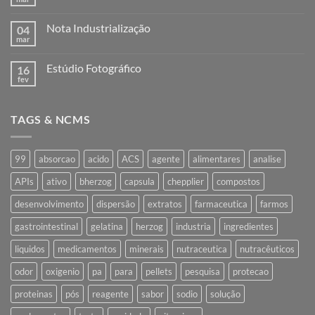
Nenhum
comentário
em
Nota Industrialização
04
Remessa
para
mar
Nenhum
industrialização
comentário
em
Estúdio Fotográfico
16
Nota
Industrialização
fev
Nenhum
comentário
em
Estúdio
TAGS & NCMS
Fotográfico
99
absorcao
acido
ACS
agente
alimentares
analise
APIs
ativo
bherzog
capsula
chepplier
compostos
desenvolvimento
dispersão
extratos
farmaceutica
farmos
gastrointestinal
gelatina
herzog
industria
ingredientes
liquidos
medicamentos
minerais
nutraceutica
nutracêuticos
odor
oxigenio
pa
para
pellets
pesquisa
protecao
proteinas
pós
reagente
sabor
sodio
solução