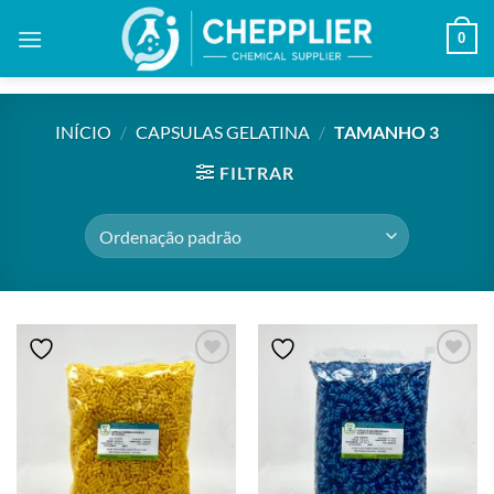
Skip
0
to
content
INÍCIO
/
CAPSULAS GELATINA
/
TAMANHO 3
FILTRAR