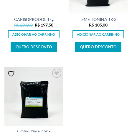
CARISOPRODOL 1kg
L-METIONINA 1KG
O
O
R$
200,00
R$
197,50
R$
105,00
preço
preço
original
atual
ADICIONAR AO CARRINHO
ADICIONAR AO CARRINHO
era:
é:
R$ 200,00.
R$ 197,50.
QUERO DESCONTO
QUERO DESCONTO