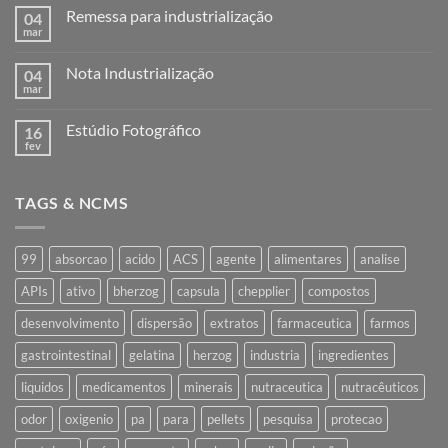
Remessa para industrialização
04
mar
Nenhum
comentário
em
Nota Industrialização
04
Remessa
para
mar
Nenhum
industrialização
comentário
em
Estúdio Fotográfico
16
Nota
Industrialização
fev
Nenhum
comentário
em
Estúdio
TAGS & NCMS
Fotográfico
99
absorcao
acido
ACS
agente
alimentares
analise
APIs
ativo
bherzog
capsula
chepplier
compostos
desenvolvimento
dispersão
extratos
farmaceutica
farmos
gastrointestinal
gelatina
herzog
industria
ingredientes
liquidos
medicamentos
minerais
nutraceutica
nutracêuticos
odor
oxigenio
pa
para
pellets
pesquisa
protecao