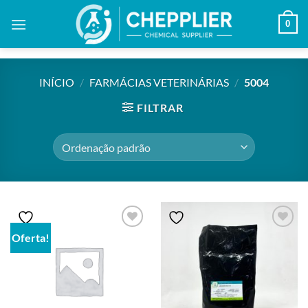
Skip
0
to
content
INÍCIO
/
FARMÁCIAS VETERINÁRIAS
/
5004
FILTRAR
Oferta!