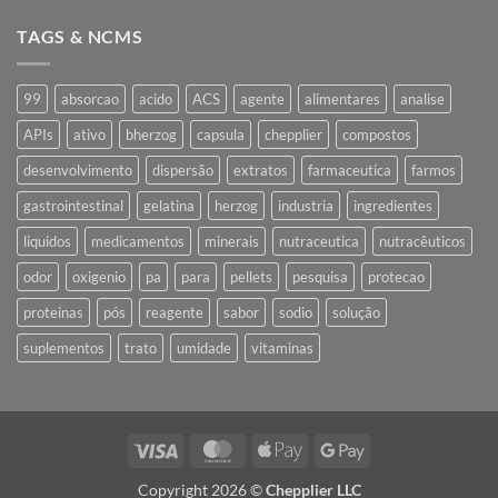
em
Estúdio
TAGS & NCMS
Fotográfico
99
absorcao
acido
ACS
agente
alimentares
analise
APIs
ativo
bherzog
capsula
chepplier
compostos
desenvolvimento
dispersão
extratos
farmaceutica
farmos
gastrointestinal
gelatina
herzog
industria
ingredientes
liquidos
medicamentos
minerais
nutraceutica
nutracêuticos
odor
oxigenio
pa
para
pellets
pesquisa
protecao
proteinas
pós
reagente
sabor
sodio
solução
suplementos
trato
umidade
vitaminas
Visa
MasterCard
Apple
Google
Pay
Pay
Copyright 2026 ©
Chepplier LLC