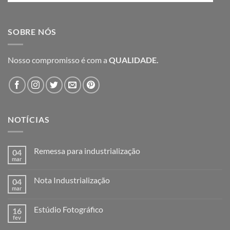
SOBRE NÓS
Nosso compromisso é com a
QUALIDADE.
NOTÍCIAS
Remessa para industrialização
04
mar
Nenhum
comentário
em
Nota Industrialização
04
Remessa
para
mar
Nenhum
industrialização
comentário
em
Estúdio Fotográfico
16
Nota
Industrialização
fev
Nenhum
comentário