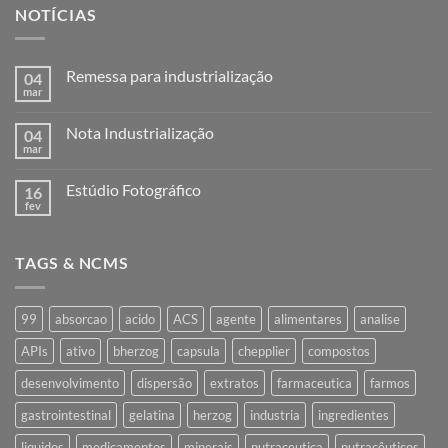
NOTÍCIAS
Remessa para industrialização
04
mar
Nenhum
comentário
em
Nota Industrialização
04
Remessa
para
mar
Nenhum
industrialização
comentário
em
Estúdio Fotográfico
16
Nota
Industrialização
fev
Nenhum
comentário
em
Estúdio
TAGS & NCMS
Fotográfico
99
absorcao
acido
ACS
agente
alimentares
analise
APIs
ativo
bherzog
capsula
chepplier
compostos
desenvolvimento
dispersão
extratos
farmaceutica
farmos
gastrointestinal
gelatina
herzog
industria
ingredientes
liquidos
medicamentos
minerais
nutraceutica
nutracêuticos