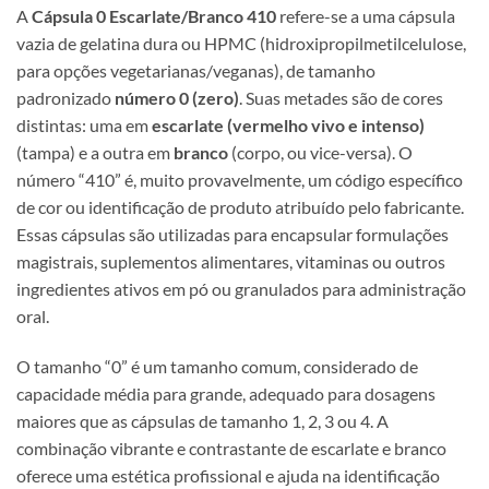
A
Cápsula 0 Escarlate/Branco 410
refere-se a uma cápsula
vazia de gelatina dura ou HPMC (hidroxipropilmetilcelulose,
para opções vegetarianas/veganas), de tamanho
padronizado
número 0 (zero)
. Suas metades são de cores
distintas: uma em
escarlate (vermelho vivo e intenso)
(tampa) e a outra em
branco
(corpo, ou vice-versa). O
número “410” é, muito provavelmente, um código específico
de cor ou identificação de produto atribuído pelo fabricante.
Essas cápsulas são utilizadas para encapsular formulações
magistrais, suplementos alimentares, vitaminas ou outros
ingredientes ativos em pó ou granulados para administração
oral.
O tamanho “0” é um tamanho comum, considerado de
capacidade média para grande, adequado para dosagens
maiores que as cápsulas de tamanho 1, 2, 3 ou 4. A
combinação vibrante e contrastante de escarlate e branco
oferece uma estética profissional e ajuda na identificação