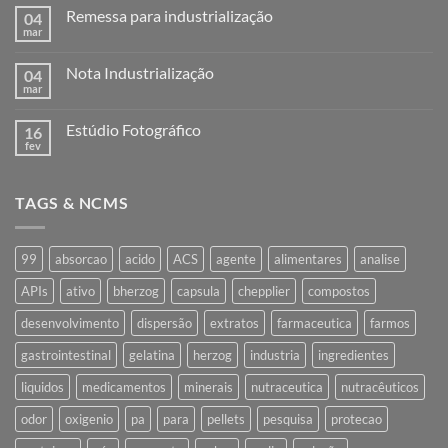
Remessa para industrialização
04
mar
Nenhum
comentário
em
Nota Industrialização
04
Remessa
para
mar
Nenhum
industrialização
comentário
em
Estúdio Fotográfico
16
Nota
Industrialização
fev
Nenhum
comentário
em
Estúdio
TAGS & NCMS
Fotográfico
99
absorcao
acido
ACS
agente
alimentares
analise
APIs
ativo
bherzog
capsula
chepplier
compostos
desenvolvimento
dispersão
extratos
farmaceutica
farmos
gastrointestinal
gelatina
herzog
industria
ingredientes
liquidos
medicamentos
minerais
nutraceutica
nutracêuticos
odor
oxigenio
pa
para
pellets
pesquisa
protecao