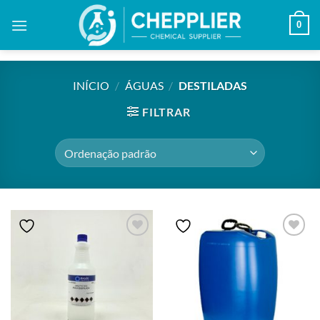
Skip
0
to
content
INÍCIO
/
ÁGUAS
/
DESTILADAS
FILTRAR