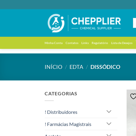
Skip
to
content
Minha Conta
Contatos
Links
Regulatório
Lista de Desejos
INÍCIO
/
EDTA
/
DISSÓDICO
CATEGORIAS
! Distribuidores
! Farmácias Magistrais