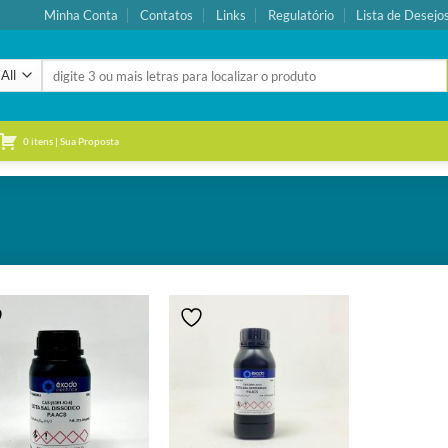
Minha Conta
Contatos
Links
Regulatório
Lista de Desejo
Pesquisar
por:
0 itens | Sua Proposta