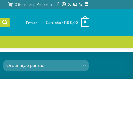
s
0 itens | Sua Proposta
0
Carrinho /
R$
0,00
Entrar