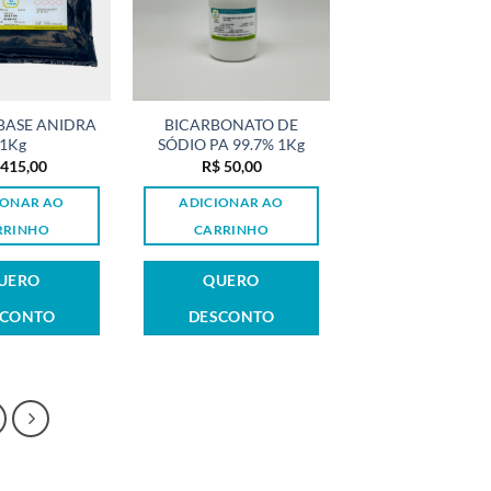
BASE ANIDRA
BICARBONATO DE
1Kg
SÓDIO PA 99.7% 1Kg
415,00
R$
50,00
IONAR AO
ADICIONAR AO
RRINHO
CARRINHO
UERO
QUERO
SCONTO
DESCONTO