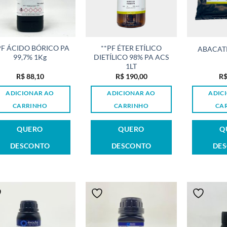
PF ÁCIDO BÓRICO PA
**PF ÉTER ETÍLICO
ABACATE
99,7% 1Kg
DIETÍLICO 98% PA ACS
1LT
R$
88,10
R$
190,00
R
ADICIONAR AO
ADICIONAR AO
ADIC
CARRINHO
CARRINHO
CA
QUERO
QUERO
Q
DESCONTO
DESCONTO
DE