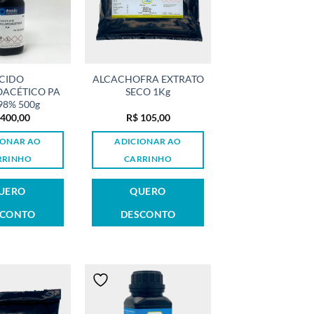
CIDO
ALCACHOFRA EXTRATO
OACÉTICO PA
SECO 1Kg
98% 500g
400,00
R$
105,00
IONAR AO
ADICIONAR AO
RRINHO
CARRINHO
UERO
QUERO
SCONTO
DESCONTO