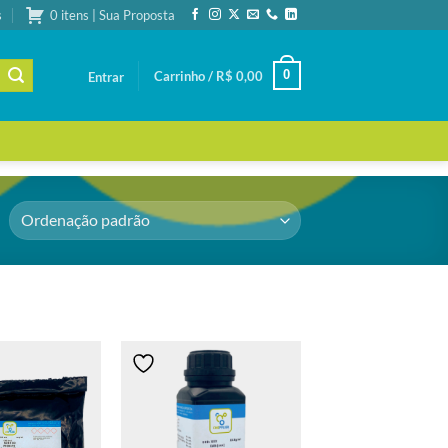
s
0 itens | Sua Proposta
0
Carrinho /
R$
0,00
Entrar