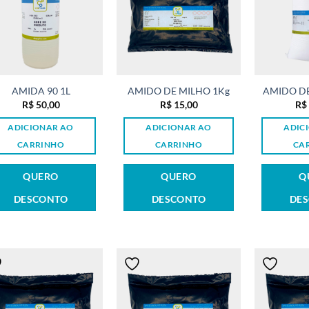
AMIDA 90 1L
AMIDO DE MILHO 1Kg
AMIDO DE
R$
50,00
R$
15,00
R$
ADICIONAR AO
ADICIONAR AO
ADIC
CARRINHO
CARRINHO
CA
QUERO
QUERO
Q
DESCONTO
DESCONTO
DE