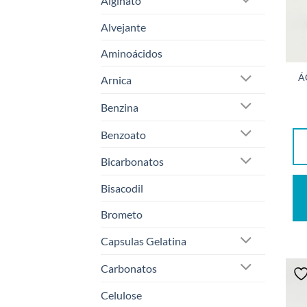
Alginato
Alvejante
Aminoácidos
Á
Arnica
Benzina
Benzoato
Bicarbonatos
Bisacodil
Brometo
Capsulas Gelatina
Carbonatos
Celulose