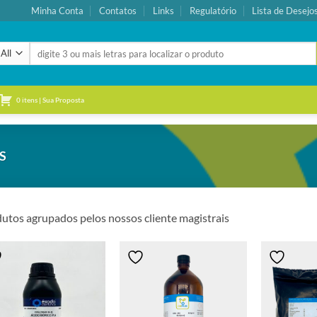
Minha Conta
Contatos
Links
Regulatório
Lista de Desejo
Pesquisar
por:
0 itens | Sua Proposta
S
utos agrupados pelos nossos cliente magistrais