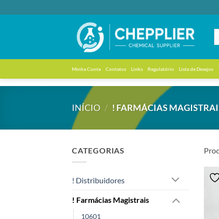
Skip
to
content
Minha Conta
Contatos
Links
Regulatório
Lista de Desejos
INÍCIO
/
! FARMÁCIAS MAGISTRAI
CATEGORIAS
Prod
! Distribuidores
! Farmácias Magistrais
10601