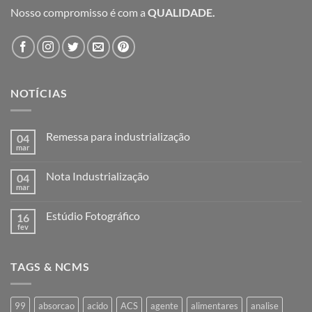
Nosso compromisso é com a
QUALIDADE.
NOTÍCIAS
Remessa para industrialização
04
mar
Nenhum
comentário
em
Nota Industrialização
04
Remessa
para
mar
Nenhum
industrialização
comentário
em
Estúdio Fotográfico
16
Nota
Industrialização
fev
Nenhum
comentário
em
Estúdio
TAGS & NCMS
Fotográfico
99
absorcao
acido
ACS
agente
alimentares
analise