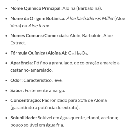
Nome Químico Principal:
Aloína (Barbaloína).
Nome da Origem Botânica:
Aloe barbadensis Miller
(Aloe
Vera) ou
Aloe ferox
.
Nomes Comuns/Comerciais:
Aloin, Barbaloin, Aloe
Extract.
Fórmula Química (Aloína A):
C₂₁H₂₂O₉.
Aparência:
Pó fino a granulado, de coloração amarelo a
castanho-amarelado.
Odor:
Característico, leve.
Sabor:
Fortemente amargo.
Concentração:
Padronizado para 20% de Aloína
(garantindo a potência do extrato).
Solubilidade:
Solúvel em água quente, etanol, acetona;
pouco solúvel em água fria.