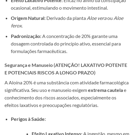
Efeito Laxativo Potente:
Eficaz no alívio da constipação
ocasional, estimulando o movimento intestinal.
Origem Natural:
Derivado da planta
Aloe vera
ou
Aloe
ferox
.
Padronização:
A concentração de 20% garante uma
dosagem controlada do princípio ativo, essencial para
formulações farmacêuticas.
Segurança e Manuseio (ATENÇÃO! LAXATIVO POTENTE
E POTENCIAIS RISCOS A LONGO PRAZO)
A Aloína 20% é uma substância com atividade farmacológica
significativa. Seu uso e manuseio exigem
extrema cautela
e
conhecimento dos riscos associados, especialmente os
efeitos laxativos e preocupações regulatórias.
Perigos à Saúde:
Efeito Laxativo Intenso:
A ingestão, mesmo em