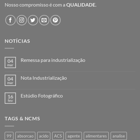
Nosso compromisso é com a
QUALIDADE.
NOTÍCIAS
Remessa para industrialização
04
mar
Nenhum
comentário
em
Nota Industrialização
04
Remessa
para
mar
Nenhum
industrialização
comentário
em
Estúdio Fotográfico
16
Nota
Industrialização
fev
Nenhum
comentário
em
Estúdio
TAGS & NCMS
Fotográfico
99
absorcao
acido
ACS
agente
alimentares
analise