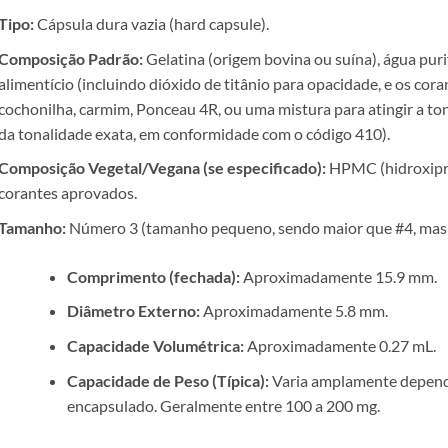
Tipo:
Cápsula dura vazia (hard capsule).
Composição Padrão:
Gelatina (origem bovina ou suína), água puri
alimentício (incluindo dióxido de titânio para opacidade, e os cora
cochonilha, carmim, Ponceau 4R, ou uma mistura para atingir a to
da tonalidade exata, em conformidade com o código 410).
Composição Vegetal/Vegana (se especificado):
HPMC (hidroxiprop
corantes aprovados.
Tamanho:
Número 3 (tamanho pequeno, sendo maior que #4, mas m
Comprimento (fechada):
Aproximadamente 15.9 mm.
Diâmetro Externo:
Aproximadamente 5.8 mm.
Capacidade Volumétrica:
Aproximadamente 0.27 mL.
Capacidade de Peso (Típica):
Varia amplamente depend
encapsulado. Geralmente entre 100 a 200 mg.