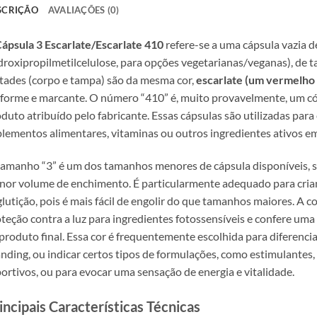
SCRIÇÃO
AVALIAÇÕES (0)
ápsula 3 Escarlate/Escarlate 410
refere-se a uma cápsula vazia 
droxipropilmetilcelulose, para opções vegetarianas/veganas), d
ades (corpo e tampa) são da mesma cor,
escarlate (um vermelho 
forme e marcante. O número “410” é, muito provavelmente, um códi
duto atribuído pelo fabricante. Essas cápsulas são utilizadas para
lementos alimentares, vitaminas ou outros ingredientes ativos em
amanho “3” é um dos tamanhos menores de cápsula disponíveis, 
or volume de enchimento. É particularmente adequado para crian
lutição, pois é mais fácil de engolir do que tamanhos maiores. A 
teção contra a luz para ingredientes fotossensíveis e confere uma
produto final. Essa cor é frequentemente escolhida para diferenci
nding, ou indicar certos tipos de formulações, como estimulantes
ortivos, ou para evocar uma sensação de energia e vitalidade.
incipais Características Técnicas