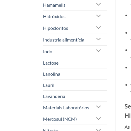
Hamamelis
Hidróxidos
Hipocloritos
Industria alimentícia
Iodo
Lactose
Lanolina
Lauril
Lavanderia
Se
Materiais Laboratórios
HI
Mercosul (NCM)
As 
Nitrato