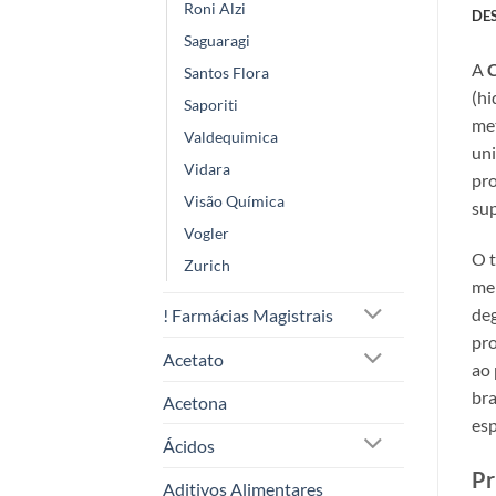
Roni Alzi
DE
Saguaragi
A
C
Santos Flora
(hi
Saporiti
met
Valdequimica
uni
Vidara
pro
Visão Química
sup
Vogler
O t
Zurich
men
deg
! Farmácias Magistrais
pro
Acetato
ao 
bra
Acetona
esp
Ácidos
Pr
Aditivos Alimentares