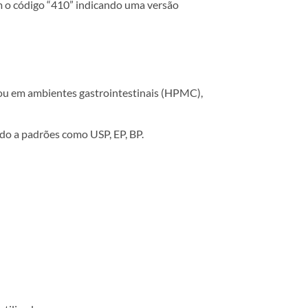
m o código “410” indicando uma versão
ou em ambientes gastrointestinais (HPMC),
o a padrões como USP, EP, BP.