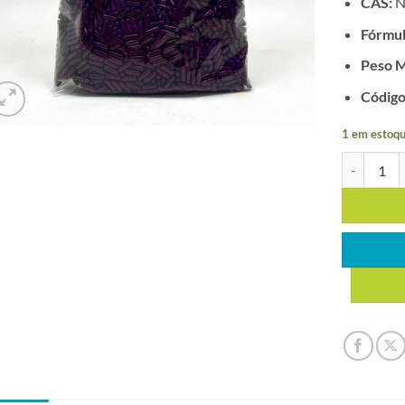
CAS:
N
Fórmul
Peso M
Código
1 em estoqu
CÁPSULA 3