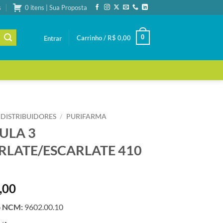
s
0 itens | Sua Proposta
0
Carrinho /
R$
0,00
Entrar
! DISTRIBUIDORES
/
PURIFARMA
ULA 3
RLATE/ESCARLATE 410
,00
o NCM:
9602.00.10