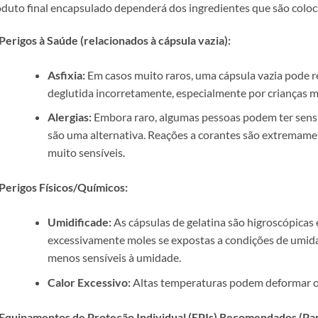
duto final encapsulado dependerá dos ingredientes que são coloc
Perigos à Saúde (relacionados à cápsula vazia):
Asfixia:
Em casos muito raros, uma cápsula vazia pode re
deglutida incorretamente, especialmente por crianças 
Alergias:
Embora raro, algumas pessoas podem ter sensi
são uma alternativa. Reações a corantes são extremamen
muito sensíveis.
Perigos Físicos/Químicos:
Umidificade:
As cápsulas de gelatina são higroscópicas
excessivamente moles se expostas a condições de umi
menos sensíveis à umidade.
Calor Excessivo:
Altas temperaturas podem deformar ou
Equipamentos de Proteção Individual (EPIs) Recomendados (Para