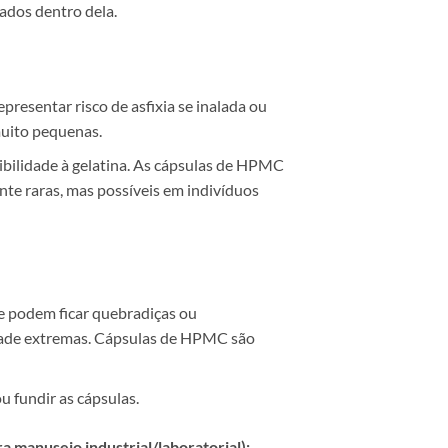
ados dentro dela.
presentar risco de asfixia se inalada ou
muito pequenas.
bilidade à gelatina. As cápsulas de HPMC
te raras, mas possíveis em indivíduos
 e podem ficar quebradiças ou
dade extremas. Cápsulas de HPMC são
 fundir as cápsulas.
 manuseio industrial/laboratorial):