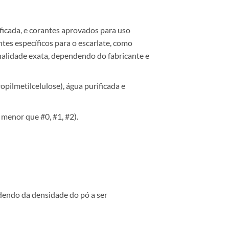
ficada, e corantes aprovados para uso
ntes específicos para o escarlate, como
nalidade exata, dependendo do fabricante e
ilmetilcelulose), água purificada e
enor que #0, #1, #2).
endo da densidade do pó a ser