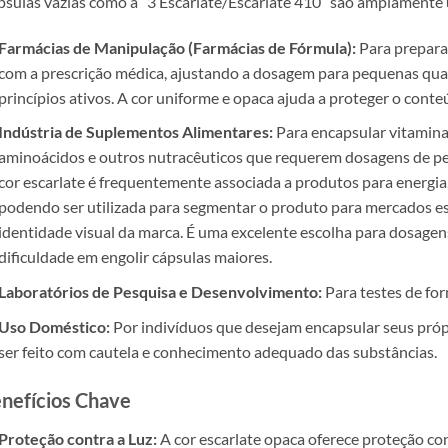
sulas vazias como a “3 Escarlate/Escarlate 410” são amplamente 
Farmácias de Manipulação (Farmácias de Fórmula):
Para prepara
com a prescrição médica, ajustando a dosagem para pequenas qu
princípios ativos. A cor uniforme e opaca ajuda a proteger o conteú
Indústria de Suplementos Alimentares:
Para encapsular vitaminas
aminoácidos e outros nutracêuticos que requerem dosagens de peq
cor escarlate é frequentemente associada a produtos para energia,
podendo ser utilizada para segmentar o produto para mercados es
identidade visual da marca. É uma excelente escolha para dosagen
dificuldade em engolir cápsulas maiores.
Laboratórios de Pesquisa e Desenvolvimento:
Para testes de for
Uso Doméstico:
Por indivíduos que desejam encapsular seus próp
ser feito com cautela e conhecimento adequado das substâncias.
nefícios Chave
Proteção contra a Luz:
A cor escarlate opaca oferece proteção co