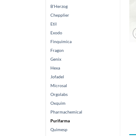
B'Herzog
Chepplier
Etil
Exodo
Finquimica
Fragon
Genix
Hexa
Jofadel
Microsal
Orgolabs
Oxquim
Pharmachemical
Purifarma
Quimesp