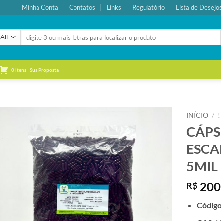
Minha Conta
Contatos
Links
Regulatório
Lista de Desejo
Pesquisar
por:
0 itens | Sua Proposta
INÍCIO
/
CÁPS
Adicionar
ESCA
à lista de
desejos
5MIL
200
R$
Códig