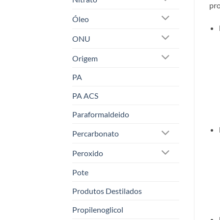
pro
Óleo
ONU
Origem
PA
PA ACS
Paraformaldeido
Percarbonato
Peroxido
Pote
Produtos Destilados
Propilenoglicol