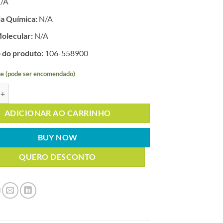
/A
a Química:
N/A
olecular:
N/A
 do produto:
106-558900
e (pode ser encomendado)
 ESCARLATE/ESCARLATE 410 5MIL quantidade
ADICIONAR AO CARRINHO
BUY NOW
QUERO DESCONTO