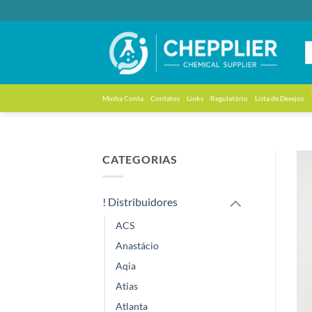
Skip
to
content
Minha Conta
Contatos
Links
Regulatório
Lista de Desejos
CATEGORIAS
! Distribuidores
ACS
Anastácio
Aqia
Atias
Atlanta