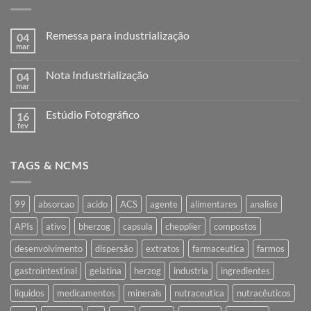
Remessa para industrialização
04
mar
Nenhum
comentário
em
Nota Industrialização
04
Remessa
para
mar
Nenhum
industrialização
comentário
em
Estúdio Fotográfico
16
Nota
Industrialização
fev
Nenhum
comentário
em
Estúdio
TAGS & NCMS
Fotográfico
99
absorcao
acido
ACS
agente
alimentares
analise
APIs
ativo
bherzog
capsula
chepplier
compostos
desenvolvimento
dispersão
extratos
farmaceutica
farmos
gastrointestinal
gelatina
herzog
industria
ingredientes
liquidos
medicamentos
minerais
nutraceutica
nutracêuticos