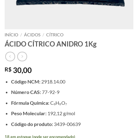
INÍCIO
/
ÁCIDOS
/
CÍTRICO
ÁCIDO CÍTRICO ANIDRO 1Kg
30,00
R$
Código NCM:
2918.14.00
Número CAS:
77-92-9
Fórmula Química:
C₆H₈O₇
Peso Molecular:
192,12 g/mol
Código do produto:
3439-00639
18 em estoque (pode ser encomendado)