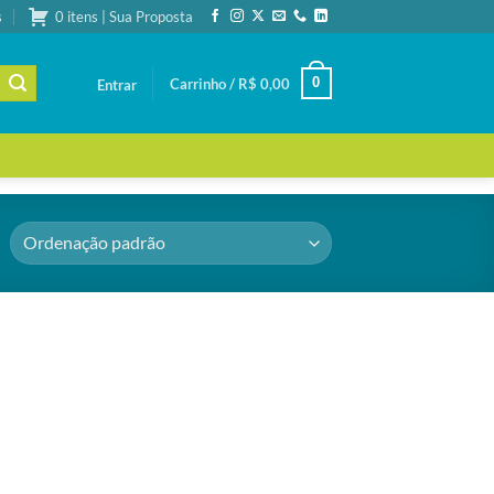
s
0 itens | Sua Proposta
0
Carrinho /
R$
0,00
Entrar