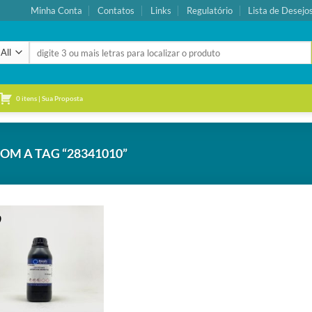
Minha Conta
Contatos
Links
Regulatório
Lista de Desejo
Pesquisar
por:
0 itens | Sua Proposta
M A TAG “28341010”