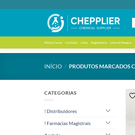
Skip
to
content
Minha Conta
Contatos
Links
Regulatório
Lista de Desejos
INÍCIO
/
PRODUTOS MARCADOS CO
CATEGORIAS
! Distribuidores
! Farmácias Magistrais