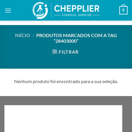
Skip
0
to
content
INÍCIO
/
PRODUTOS MARCADOS COM A TAG
“28403000”
FILTRAR
Nenhum produto foi encontrado para a sua seleção.