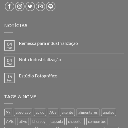
NOTÍCIAS
Remessa para industrialização
04
mar
Nenhum
comentário
em
Nota Industrialização
04
Remessa
para
mar
Nenhum
industrialização
comentário
em
Estúdio Fotográfico
16
Nota
Industrialização
fev
Nenhum
comentário
em
Estúdio
TAGS & NCMS
Fotográfico
99
absorcao
acido
ACS
agente
alimentares
analise
APIs
ativo
bherzog
capsula
chepplier
compostos