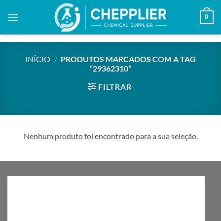
Skip
0
to
content
INÍCIO
/
PRODUTOS MARCADOS COM A TAG
“29362310”
FILTRAR
Nenhum produto foi encontrado para a sua seleção.