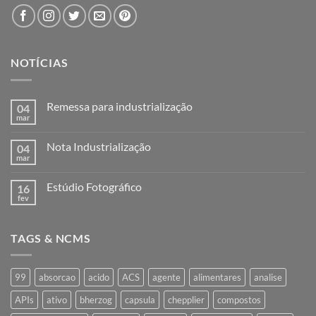
NOTÍCIAS
Remessa para industrialização
04
mar
Nenhum
comentário
em
Nota Industrialização
04
Remessa
para
mar
Nenhum
industrialização
comentário
em
Estúdio Fotográfico
16
Nota
Industrialização
fev
Nenhum
comentário
em
Estúdio
TAGS & NCMS
Fotográfico
99
absorcao
acido
ACS
agente
alimentares
analise
APIs
ativo
bherzog
capsula
chepplier
compostos