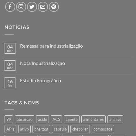
NOTÍCIAS
Remessa para industrialização
04
mar
Nenhum
comentário
em
Nota Industrialização
04
Remessa
para
mar
Nenhum
industrialização
comentário
em
Estúdio Fotográfico
16
Nota
Industrialização
fev
Nenhum
comentário
em
Estúdio
TAGS & NCMS
Fotográfico
99
absorcao
acido
ACS
agente
alimentares
analise
APIs
ativo
bherzog
capsula
chepplier
compostos