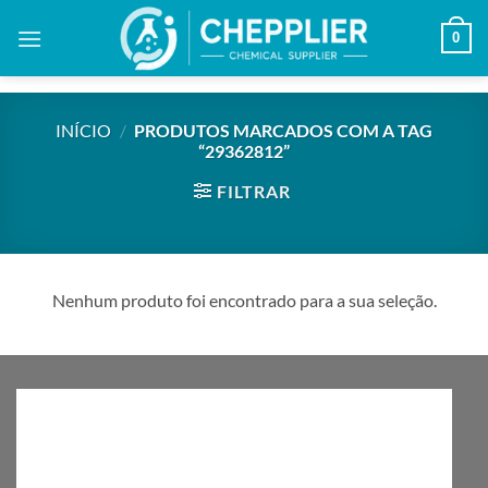
Skip
0
to
content
INÍCIO
/
PRODUTOS MARCADOS COM A TAG
“29362812”
FILTRAR
Nenhum produto foi encontrado para a sua seleção.