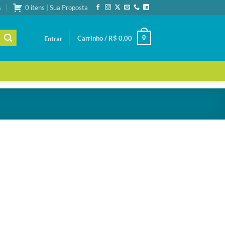
s
0 itens | Sua Proposta
0
Carrinho /
R$
0,00
Entrar