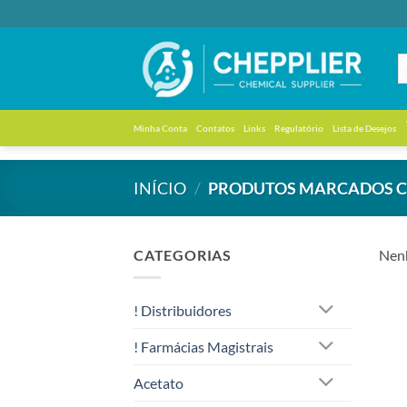
Skip
to
content
Minha Conta
Contatos
Links
Regulatório
Lista de Desejos
INÍCIO
/
PRODUTOS MARCADOS CO
CATEGORIAS
Nenh
! Distribuidores
! Farmácias Magistrais
Acetato