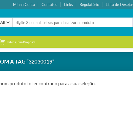
Minha Conta
Contatos
Links
Regulatório
Lista de Desejo
Pesquisar
por:
0 itens | Sua Proposta
M A TAG “32030019”
um produto foi encontrado para a sua seleção.