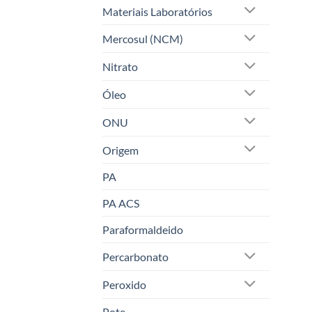
Materiais Laboratórios
Mercosul (NCM)
Nitrato
Óleo
ONU
Origem
PA
PA ACS
Paraformaldeido
Percarbonato
Peroxido
Pote