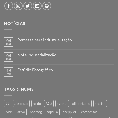
NOTÍCIAS
Remessa para industrialização
04
mar
Nenhum
comentário
em
Nota Industrialização
04
Remessa
para
mar
Nenhum
industrialização
comentário
em
Estúdio Fotográfico
16
Nota
Industrialização
fev
Nenhum
comentário
em
Estúdio
TAGS & NCMS
Fotográfico
99
absorcao
acido
ACS
agente
alimentares
analise
APIs
ativo
bherzog
capsula
chepplier
compostos