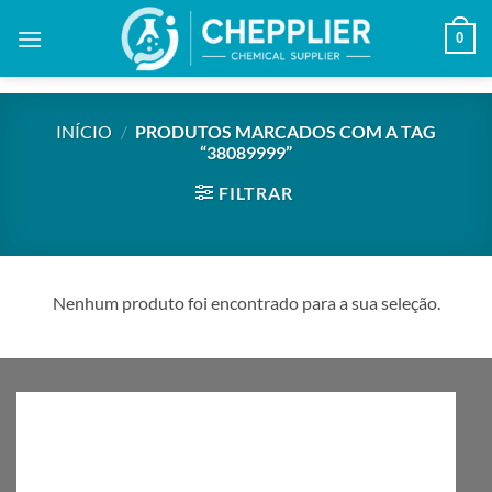
Skip
0
to
content
INÍCIO
/
PRODUTOS MARCADOS COM A TAG
“38089999”
FILTRAR
Nenhum produto foi encontrado para a sua seleção.