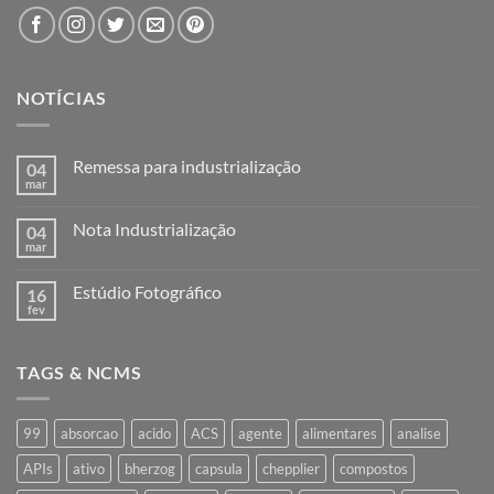
NOTÍCIAS
Remessa para industrialização
04
mar
Nenhum
comentário
em
Nota Industrialização
04
Remessa
para
mar
Nenhum
industrialização
comentário
em
Estúdio Fotográfico
16
Nota
Industrialização
fev
Nenhum
comentário
em
Estúdio
TAGS & NCMS
Fotográfico
99
absorcao
acido
ACS
agente
alimentares
analise
APIs
ativo
bherzog
capsula
chepplier
compostos