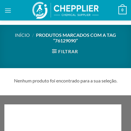
Skip
0
to
content
INÍCIO
/
PRODUTOS MARCADOS COM A TAG
“76129090”
FILTRAR
Nenhum produto foi encontrado para a sua seleção.