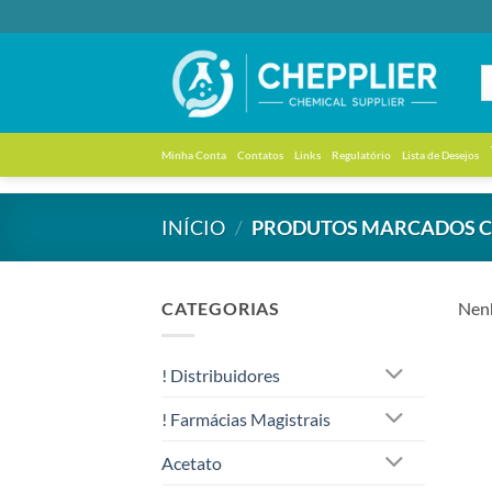
Skip
to
content
Minha Conta
Contatos
Links
Regulatório
Lista de Desejos
INÍCIO
/
PRODUTOS MARCADOS CO
CATEGORIAS
Nenh
! Distribuidores
! Farmácias Magistrais
Acetato