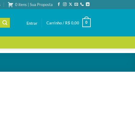
s
0 itens | Sua Proposta
0
Carrinho /
R$
0,00
Entrar