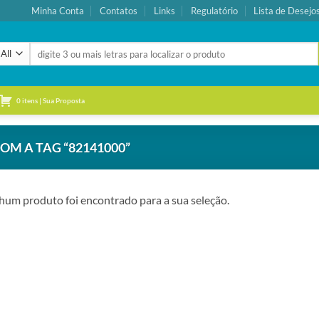
Minha Conta
Contatos
Links
Regulatório
Lista de Desejo
Pesquisar
por:
0 itens | Sua Proposta
M A TAG “82141000”
um produto foi encontrado para a sua seleção.