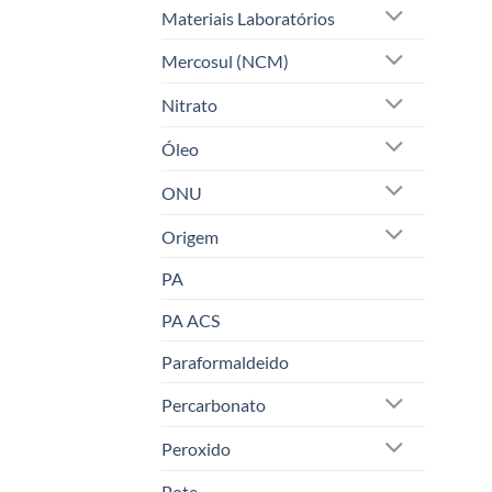
Materiais Laboratórios
Mercosul (NCM)
Nitrato
Óleo
ONU
Origem
PA
PA ACS
Paraformaldeido
Percarbonato
Peroxido
Pote