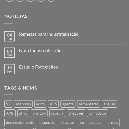
NOTÍCIAS
Remessa para industrialização
04
mar
Nenhum
comentário
em
Nota Industrialização
04
Remessa
para
mar
Nenhum
industrialização
comentário
em
Estúdio Fotográfico
16
Nota
Industrialização
fev
Nenhum
comentário
em
Estúdio
TAGS & NCMS
Fotográfico
99
absorcao
acido
ACS
agente
alimentares
analise
APIs
ativo
bherzog
capsula
chepplier
compostos
desenvolvimento
dispersão
extratos
farmaceutica
farmos