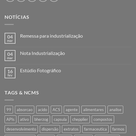
NOTÍCIAS
Remessa para industrialização
04
mar
Nenhum
comentário
em
Nota Industrialização
04
Remessa
para
mar
Nenhum
industrialização
comentário
em
Estúdio Fotográfico
16
Nota
Industrialização
fev
Nenhum
comentário
em
Estúdio
TAGS & NCMS
Fotográfico
99
absorcao
acido
ACS
agente
alimentares
analise
APIs
ativo
bherzog
capsula
chepplier
compostos
desenvolvimento
dispersão
extratos
farmaceutica
farmos