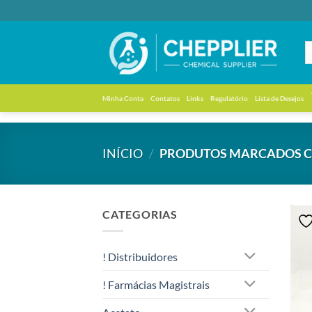
Skip
to
content
Minha Conta
Contatos
Links
Regulatório
Lista de Desejos
INÍCIO
/
PRODUTOS MARCADOS COM
CATEGORIAS
! Distribuidores
! Farmácias Magistrais