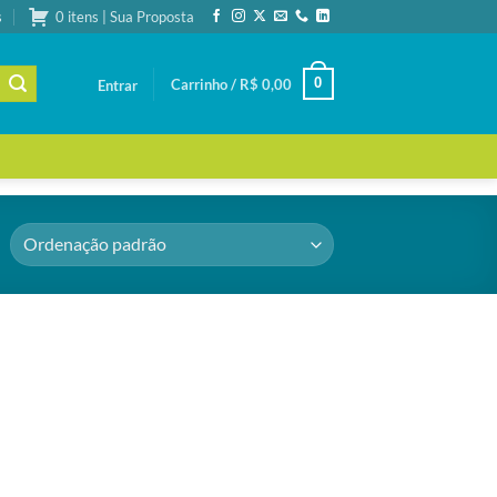
s
0 itens | Sua Proposta
0
Carrinho /
R$
0,00
Entrar