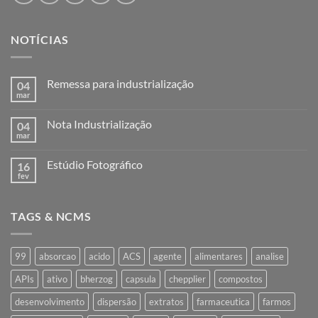
NOTÍCIAS
Remessa para industrialização
04
mar
Nenhum
comentário
em
Nota Industrialização
04
Remessa
para
mar
Nenhum
industrialização
comentário
em
Estúdio Fotográfico
16
Nota
Industrialização
fev
Nenhum
comentário
em
Estúdio
TAGS & NCMS
Fotográfico
99
absorcao
acido
ACS
agente
alimentares
analise
APIs
ativo
bherzog
capsula
chepplier
compostos
desenvolvimento
dispersão
extratos
farmaceutica
farmos