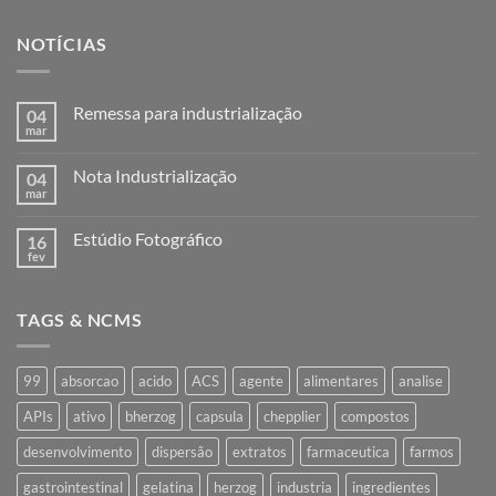
NOTÍCIAS
Remessa para industrialização
04
mar
Nenhum
comentário
em
Nota Industrialização
04
Remessa
para
mar
Nenhum
industrialização
comentário
em
Estúdio Fotográfico
16
Nota
Industrialização
fev
Nenhum
comentário
em
Estúdio
TAGS & NCMS
Fotográfico
99
absorcao
acido
ACS
agente
alimentares
analise
APIs
ativo
bherzog
capsula
chepplier
compostos
desenvolvimento
dispersão
extratos
farmaceutica
farmos
gastrointestinal
gelatina
herzog
industria
ingredientes