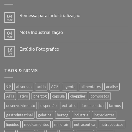
Remessa para industrialização
04
mar
Nenhum
comentário
em
Nota Industrialização
04
Remessa
para
mar
Nenhum
industrialização
comentário
em
Estúdio Fotográfico
16
Nota
Industrialização
fev
Nenhum
comentário
em
Estúdio
TAGS & NCMS
Fotográfico
99
absorcao
acido
ACS
agente
alimentares
analise
APIs
ativo
bherzog
capsula
chepplier
compostos
desenvolvimento
dispersão
extratos
farmaceutica
farmos
gastrointestinal
gelatina
herzog
industria
ingredientes
liquidos
medicamentos
minerais
nutraceutica
nutracêuticos