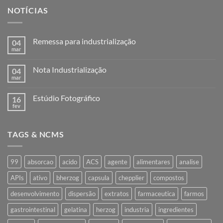
NOTÍCIAS
Remessa para industrialização
04
mar
Nenhum
comentário
em
Nota Industrialização
04
Remessa
para
mar
Nenhum
industrialização
comentário
em
Estúdio Fotográfico
16
Nota
Industrialização
fev
Nenhum
comentário
em
Estúdio
TAGS & NCMS
Fotográfico
99
absorcao
acido
ACS
agente
alimentares
analise
APIs
ativo
bherzog
capsula
chepplier
compostos
desenvolvimento
dispersão
extratos
farmaceutica
farmos
gastrointestinal
gelatina
herzog
industria
ingredientes