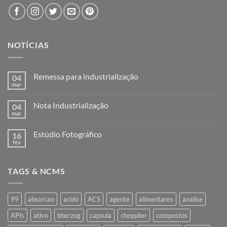
NOTÍCIAS
Remessa para industrialização
04
mar
Nenhum
comentário
em
Nota Industrialização
04
Remessa
para
mar
Nenhum
industrialização
comentário
em
Estúdio Fotográfico
16
Nota
Industrialização
fev
Nenhum
comentário
em
Estúdio
TAGS & NCMS
Fotográfico
99
absorcao
acido
ACS
agente
alimentares
analise
APIs
ativo
bherzog
capsula
chepplier
compostos