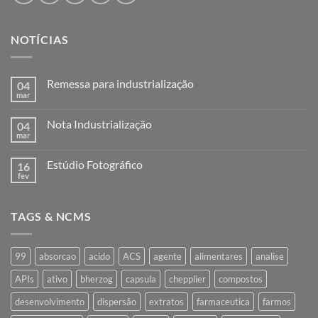
NOTÍCIAS
Remessa para industrialização
04
mar
Nenhum
comentário
em
Nota Industrialização
04
Remessa
para
mar
Nenhum
industrialização
comentário
em
Estúdio Fotográfico
16
Nota
Industrialização
fev
Nenhum
comentário
em
Estúdio
TAGS & NCMS
Fotográfico
99
absorcao
acido
ACS
agente
alimentares
analise
APIs
ativo
bherzog
capsula
chepplier
compostos
desenvolvimento
dispersão
extratos
farmaceutica
farmos