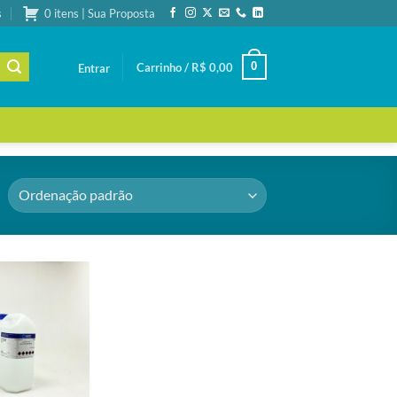
s
0 itens | Sua Proposta
0
Carrinho /
R$
0,00
Entrar