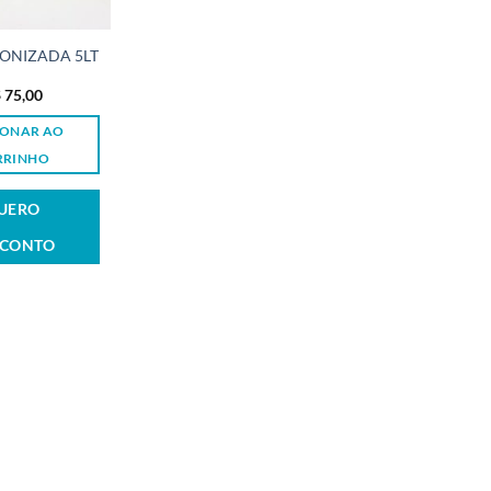
ONIZADA 5LT
$
75,00
IONAR AO
RRINHO
UERO
SCONTO