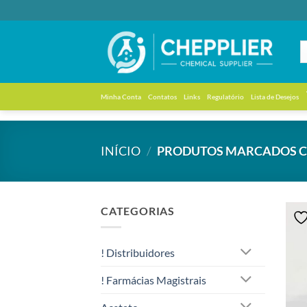
Skip
to
content
Minha Conta
Contatos
Links
Regulatório
Lista de Desejos
INÍCIO
/
PRODUTOS MARCADOS CO
CATEGORIAS
! Distribuidores
! Farmácias Magistrais