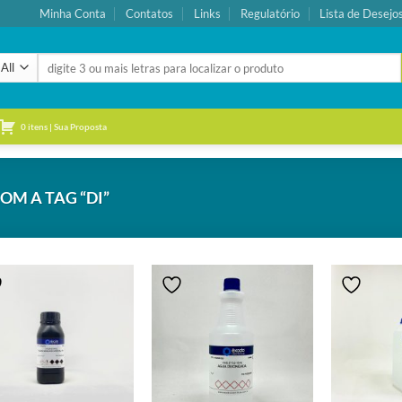
Minha Conta
Contatos
Links
Regulatório
Lista de Desejo
Pesquisar
por:
0 itens | Sua Proposta
M A TAG “DI”