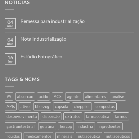
NOTÍCIAS
Remessa para industrialização
04
mar
Nenhum
comentário
em
Nota Industrialização
04
Remessa
para
mar
Nenhum
industrialização
comentário
em
Estúdio Fotográfico
16
Nota
Industrialização
fev
Nenhum
comentário
em
Estúdio
TAGS & NCMS
Fotográfico
99
absorcao
acido
ACS
agente
alimentares
analise
APIs
ativo
bherzog
capsula
chepplier
compostos
desenvolvimento
dispersão
extratos
farmaceutica
farmos
gastrointestinal
gelatina
herzog
industria
ingredientes
liquidos
medicamentos
minerais
nutraceutica
nutracêuticos