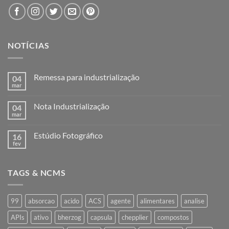
NOTÍCIAS
Remessa para industrialização
04
mar
Nenhum
comentário
em
Nota Industrialização
04
Remessa
para
mar
Nenhum
industrialização
comentário
em
Estúdio Fotográfico
16
Nota
Industrialização
fev
Nenhum
comentário
em
Estúdio
TAGS & NCMS
Fotográfico
99
absorcao
acido
ACS
agente
alimentares
analise
APIs
ativo
bherzog
capsula
chepplier
compostos