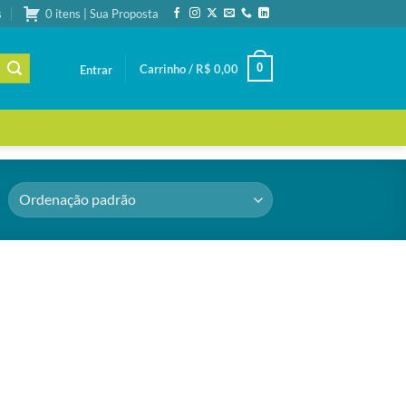
s
0 itens | Sua Proposta
0
Carrinho /
R$
0,00
Entrar