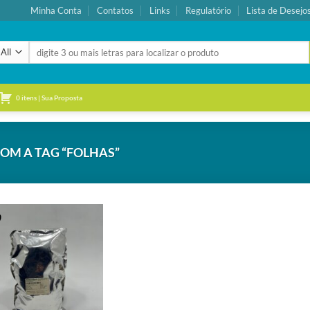
Minha Conta
Contatos
Links
Regulatório
Lista de Desejo
Pesquisar
por:
0 itens | Sua Proposta
M A TAG “FOLHAS”