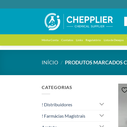
Skip
to
content
Minha Conta
Contatos
Links
Regulatório
Lista de Desejos
INÍCIO
/
PRODUTOS MARCADOS CO
CATEGORIAS
! Distribuidores
! Farmácias Magistrais