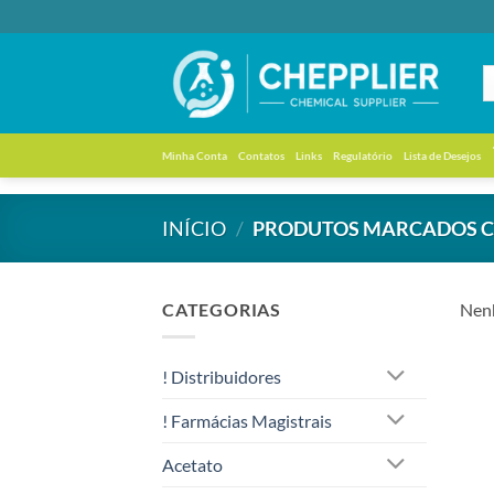
Skip
to
content
Minha Conta
Contatos
Links
Regulatório
Lista de Desejos
INÍCIO
/
PRODUTOS MARCADOS CO
CATEGORIAS
Nenh
! Distribuidores
! Farmácias Magistrais
Acetato