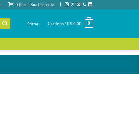
s
0 itens | Sua Proposta
0
Carrinho /
R$
0,00
Entrar