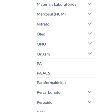
Materiais Laboratórios
Mercosul (NCM)
Nitrato
Óleo
ONU
Origem
PA
PA ACS
Paraformaldeido
Percarbonato
Peroxido
Pote