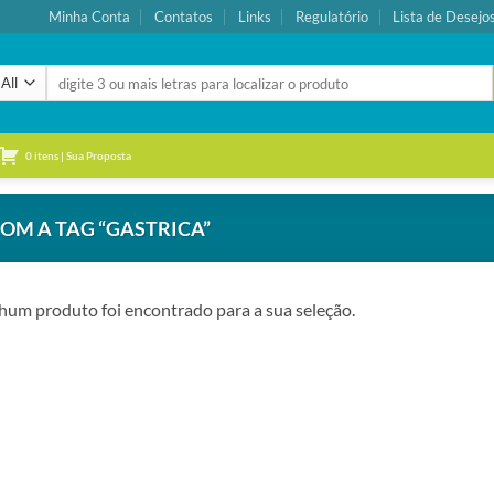
Minha Conta
Contatos
Links
Regulatório
Lista de Desejo
Pesquisar
por:
0 itens | Sua Proposta
M A TAG “GASTRICA”
um produto foi encontrado para a sua seleção.