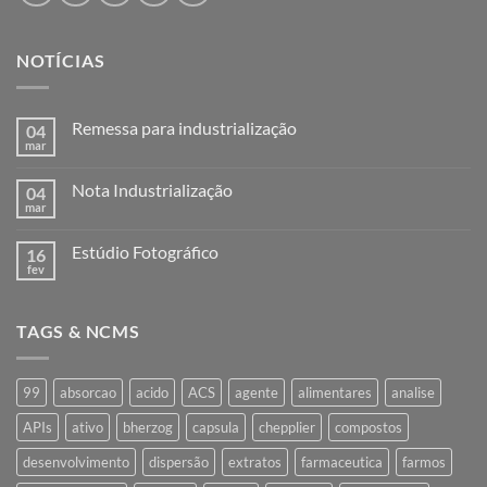
NOTÍCIAS
Remessa para industrialização
04
mar
Nenhum
comentário
em
Nota Industrialização
04
Remessa
para
mar
Nenhum
industrialização
comentário
em
Estúdio Fotográfico
16
Nota
Industrialização
fev
Nenhum
comentário
em
Estúdio
TAGS & NCMS
Fotográfico
99
absorcao
acido
ACS
agente
alimentares
analise
APIs
ativo
bherzog
capsula
chepplier
compostos
desenvolvimento
dispersão
extratos
farmaceutica
farmos