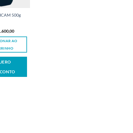
ICAM 500g
.600,00
IONAR AO
RRINHO
UERO
SCONTO