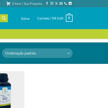
s
0 itens | Sua Proposta
0
Carrinho /
R$
0,00
Entrar