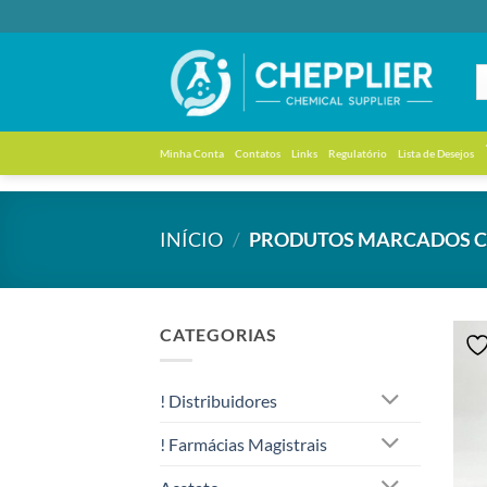
Skip
to
content
Minha Conta
Contatos
Links
Regulatório
Lista de Desejos
INÍCIO
/
PRODUTOS MARCADOS CO
CATEGORIAS
! Distribuidores
! Farmácias Magistrais