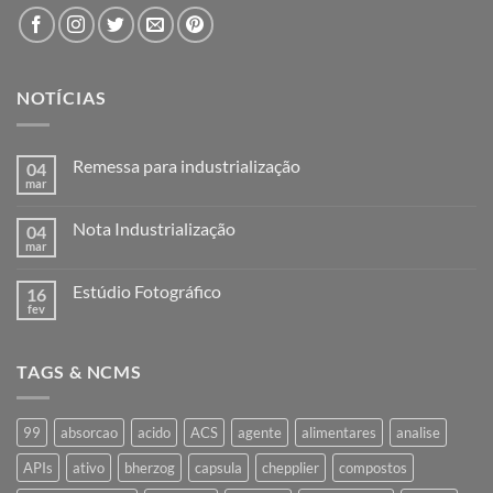
NOTÍCIAS
Remessa para industrialização
04
mar
Nenhum
comentário
em
Nota Industrialização
04
Remessa
para
mar
Nenhum
industrialização
comentário
em
Estúdio Fotográfico
16
Nota
Industrialização
fev
Nenhum
comentário
em
Estúdio
TAGS & NCMS
Fotográfico
99
absorcao
acido
ACS
agente
alimentares
analise
APIs
ativo
bherzog
capsula
chepplier
compostos