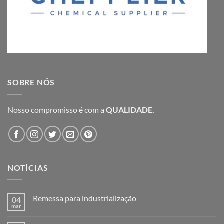
SOBRE NÓS
Nosso compromisso é com a
QUALIDADE.
NOTÍCIAS
Remessa para industrialização
04
mar
Nenhum
comentário
em