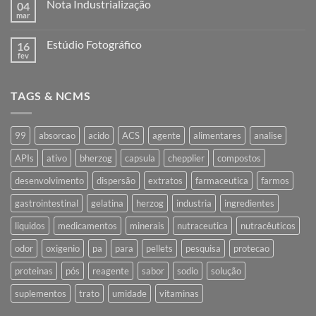
Nota Industrialização
04
Remessa
para
mar
Nenhum
industrialização
comentário
em
Estúdio Fotográfico
16
Nota
Industrialização
fev
Nenhum
comentário
em
Estúdio
TAGS & NCMS
Fotográfico
99
absorcao
acido
ACS
agente
alimentares
analise
APIs
ativo
bherzog
capsula
chepplier
compostos
desenvolvimento
dispersão
extratos
farmaceutica
farmos
gastrointestinal
gelatina
herzog
industria
ingredientes
liquidos
medicamentos
minerais
nutraceutica
nutracêuticos
odor
oxigenio
pa
para
pellets
pesquisa
protecao
proteinas
pós
reagente
sabor
sodio
solução
suplementos
trato
umidade
vitaminas