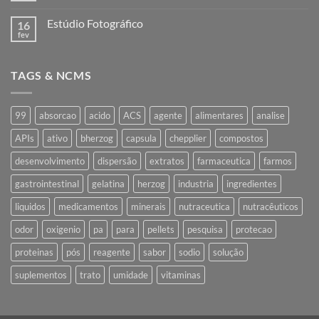
industrialização
comentário
em
Estúdio Fotográfico
16
Nota
Industrialização
fev
Nenhum
comentário
em
Estúdio
TAGS & NCMS
Fotográfico
99
absorcao
acido
ACS
agente
alimentares
analise
APIs
ativo
bherzog
capsula
chepplier
compostos
desenvolvimento
dispersão
extratos
farmaceutica
farmos
gastrointestinal
gelatina
herzog
industria
ingredientes
liquidos
medicamentos
minerais
nutraceutica
nutracêuticos
odor
oxigenio
pa
para
pellets
pesquisa
protecao
proteinas
pós
reagente
sabor
sodio
solução
suplementos
trato
umidade
vitaminas