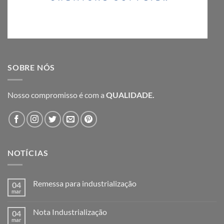
SOBRE NÓS
Nosso compromisso é com a
QUALIDADE.
NOTÍCIAS
Remessa para industrialização
04
mar
Nenhum
comentário
em
Nota Industrialização
04
Remessa
para
mar
Nenhum