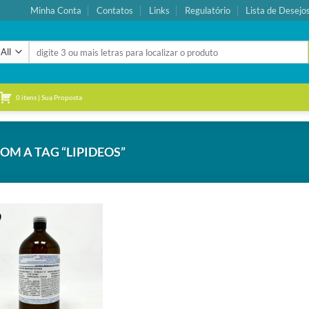
Minha Conta
Contatos
Links
Regulatório
Lista de Desejo
Pesquisar
por:
0 itens | Sua Proposta
M A TAG “LIPIDEOS”