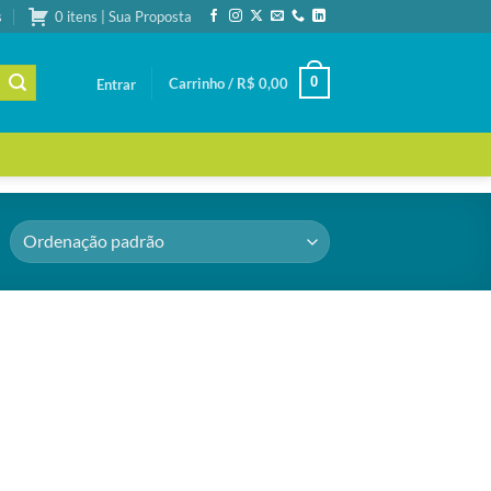
s
0 itens | Sua Proposta
0
Carrinho /
R$
0,00
Entrar