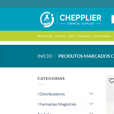
Skip
to
content
Minha Conta
Contatos
Links
Regulatório
Lista de Desejos
INÍCIO
/
PRODUTOS MARCADOS CO
CATEGORIAS
! Distribuidores
! Farmácias Magistrais