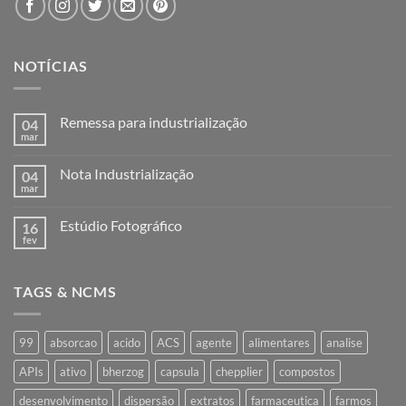
NOTÍCIAS
Remessa para industrialização
04
mar
Nenhum
comentário
em
Nota Industrialização
04
Remessa
para
mar
Nenhum
industrialização
comentário
em
Estúdio Fotográfico
16
Nota
Industrialização
fev
Nenhum
comentário
em
Estúdio
TAGS & NCMS
Fotográfico
99
absorcao
acido
ACS
agente
alimentares
analise
APIs
ativo
bherzog
capsula
chepplier
compostos
desenvolvimento
dispersão
extratos
farmaceutica
farmos