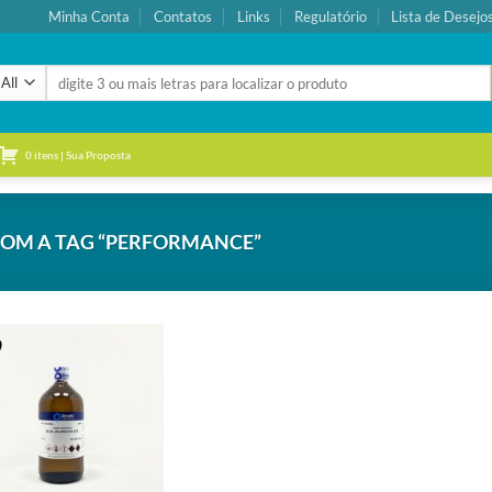
Minha Conta
Contatos
Links
Regulatório
Lista de Desejo
Pesquisar
por:
0 itens | Sua Proposta
OM A TAG “PERFORMANCE”