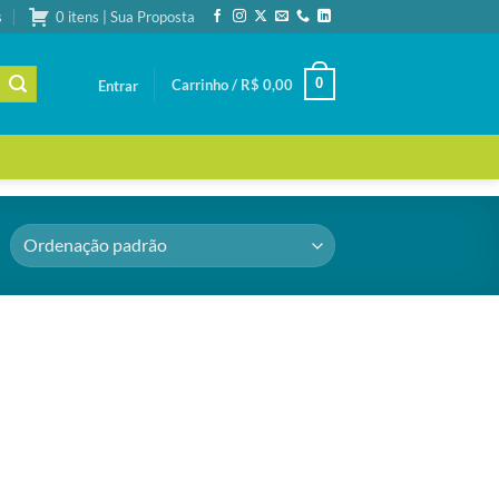
s
0 itens | Sua Proposta
0
Carrinho /
R$
0,00
Entrar