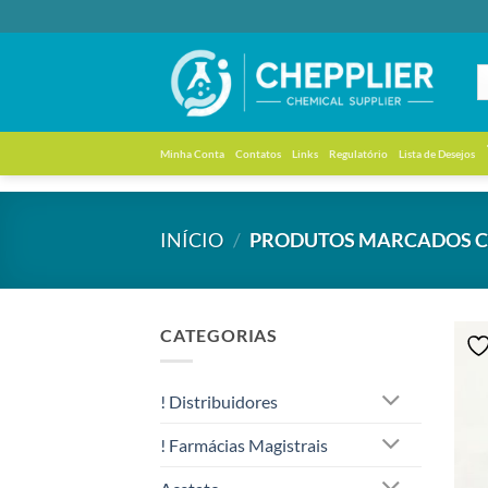
Skip
to
content
Minha Conta
Contatos
Links
Regulatório
Lista de Desejos
INÍCIO
/
PRODUTOS MARCADOS C
CATEGORIAS
! Distribuidores
! Farmácias Magistrais