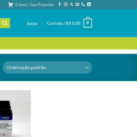
s
0 itens | Sua Proposta
0
Carrinho /
R$
0,00
Entrar