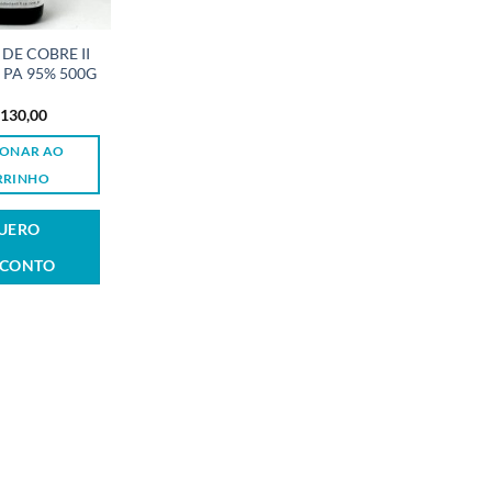
DE COBRE II
 PA 95% 500G
130,00
IONAR AO
RRINHO
UERO
SCONTO