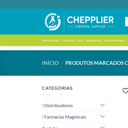
Skip
to
content
Minha Conta
Contatos
Links
Regulatório
Lista de Desejos
INÍCIO
/
PRODUTOS MARCADOS CO
CATEGORIAS
! Distribuidores
! Farmácias Magistrais