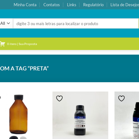
Minha Conta
Contatos
Links
Regulatório
Lista de Desejo
Pesquisar
por:
0 itens | Sua Proposta
M A TAG “PRETA”