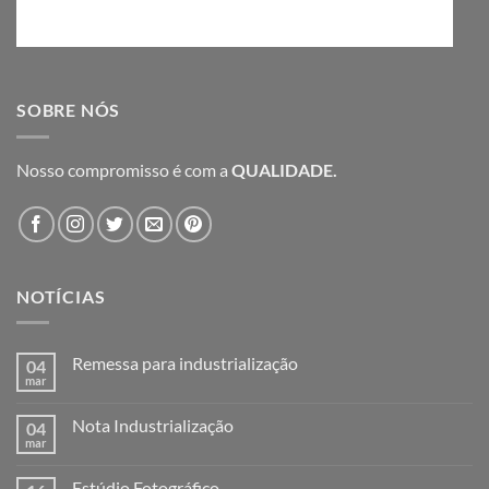
SOBRE NÓS
Nosso compromisso é com a
QUALIDADE.
NOTÍCIAS
Remessa para industrialização
04
mar
Nenhum
comentário
em
Nota Industrialização
04
Remessa
para
mar
Nenhum
industrialização
comentário
em
Estúdio Fotográfico