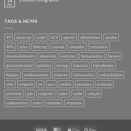
16
Nota
Industrialização
fev
Nenhum
comentário
em
Estúdio
TAGS & NCMS
Fotográfico
99
absorcao
acido
ACS
agente
alimentares
analise
APIs
ativo
bherzog
capsula
chepplier
compostos
desenvolvimento
dispersão
extratos
farmaceutica
farmos
gastrointestinal
gelatina
herzog
industria
ingredientes
liquidos
medicamentos
minerais
nutraceutica
nutracêuticos
odor
oxigenio
pa
para
pellets
pesquisa
protecao
proteinas
pós
reagente
sabor
sodio
solução
suplementos
trato
umidade
vitaminas
Visa
MasterCard
Apple
Google